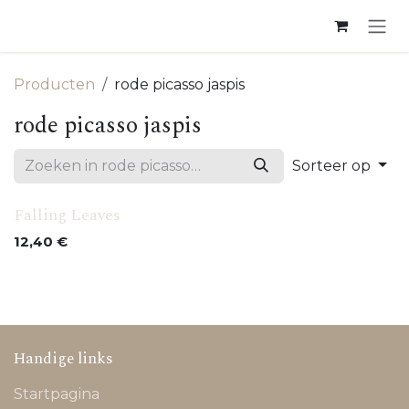
Overslaan naar inhoud
Producten
rode picasso jaspis
rode picasso jaspis
Sorteer op
Falling Leaves
12,40
€
Handige links
Startpagina