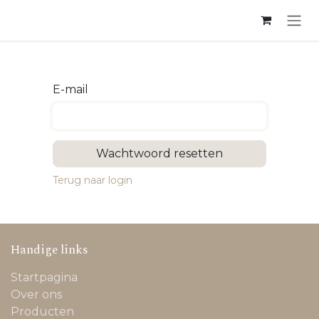
Overslaan naar inhoud
E-mail
Wachtwoord resetten
Terug naar login
Handige links
Startpagina
Over ons
Producten