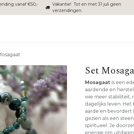
zending vanaf €50,-
Vakantie! Tot en met 31 juli geen
verzendingen.
Interieur
Sale
Onderhoud
Alle producten
Over
Mosagaat
Set Mosaga
Mosagaat
is een ed
aardende en herstel
wie meer stabiliteit,
dagelijks leven. Het 
aarde en bevordert
gezien als een steen
spiritueel. Je door
energie om uitdagin