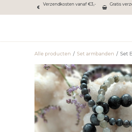
Overslaan naar inhoud
Verzendkosten vanaf €3,-
Gratis ver
Home
Balans
Energie
Inzicht
Rust
Alle producten
Set armbanden
Set 