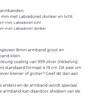
3 armbanden:
 mm met Labradoriet donker en licht.
m met Labradoriet licht
mm met Labradoriet donker
geveer 8mm armband groot en
and klein.
kleurig coating van 999 zilver (nikkelvrij).
ns standaard formaat is 19 cm. Dit past om
iever kleiner of groter? Geef dit dan aan
is anders en de armband wordt speciaal
e armband kan daardoor afwijken van de