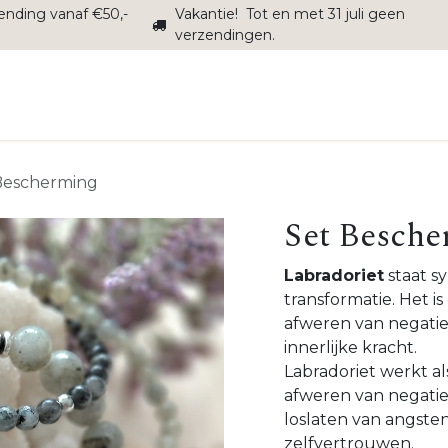
zending vanaf €50,-
Vakantie! Tot en met 31 juli geen
verzendingen.
Interieur
Sale
Onderhoud
Alle producten
Over
Bescherming
Set Besche
Labradoriet
staat s
transformatie. Het is
afweren van negatie
innerlijke kracht.
Labradoriet werkt al
afweren van negatiev
loslaten van angst
zelfvertrouwen.