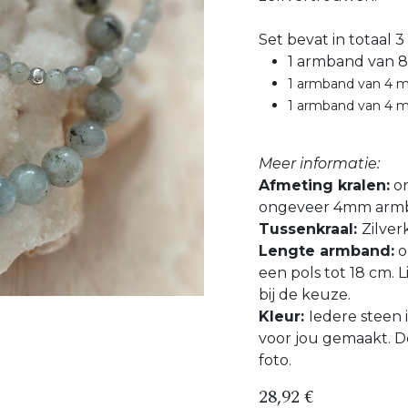
Set bevat in totaal 
1 armband van 8
1 armband van 4 m
1 armband van 4 
Meer informatie:
Afmeting kralen:
on
ongeveer 4mm armb
Tussenkraal:
Zilver
Lengte armband:
o
een pols tot 18 cm. L
bij de keuze.
Kleur:
Iedere steen 
voor jou gemaakt. D
foto.
28,92
€