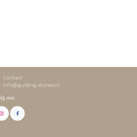
Contact
info@guiding-stones.nl
lg ons