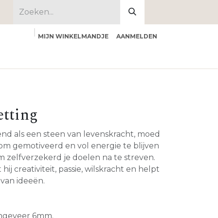
MIJN WINKELMANDJE
AANMELDEN
 ons
etting
end als een steen van levenskracht, moed
e om gemotiveerd en vol energie te blijven
 zelfverzekerd je doelen na te streven.
ij creativiteit, passie, wilskracht en helpt
 van ideeën.
geveer 6mm.