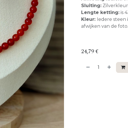
Sluiting:
Zilverkleuri
Lengte ketting:
is 
Kleur:
Iedere steen 
afwijken van de foto
24,79
€