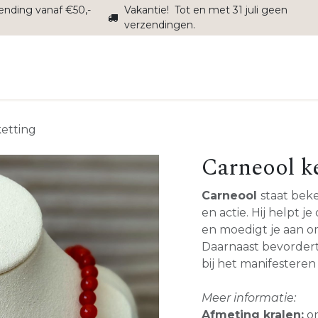
zending vanaf €50,-
Vakantie! Tot en met 31 juli geen
verzendingen.
Interieur
Sale
Onderhoud
Alle producten
Over
etting
Carneool k
Carneool
staat bek
en actie. Hij helpt j
en moedigt je aan om
Daarnaast bevordert h
bij het manifesteren
Meer informatie:
Afmeting kralen:
on