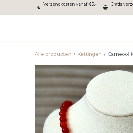
Overslaan naar inhoud
Verzendkosten vanaf €3,-
Gratis ver
Home
Balans
Energie
Inzicht
Rust
Alle producten
Kettingen
Carneool k